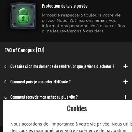
Protection de la vie privée
Mmosale respectera toujours votre vie
privée. Nous n'utiliserons jamais vos
informations personnelles à d'autres fins
ni ne les révélerons à des tiers.
FAQ of Canopus [EU]
Que faire si on me demande de rendre l'or que je viens d'acheter ?
Q:
Comment puis-je contacter MMOsale ?
Q:
Comment recevoir mon achat au plus vite ?
Q:
Cookies
Puis-acheter à toute heure de la journée et de la nuit ?
Q:
Nous accordons de l'importance à votre vie privée. Nous utili
des cookies pour améliorer votre expérience de navigation,