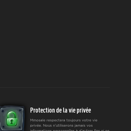
Protection de la vie privée
Mmosale respectera toujours votre vie
privée. Nous n'utiliserons jamais vos
informations personnelles à d'autres fins ni ne