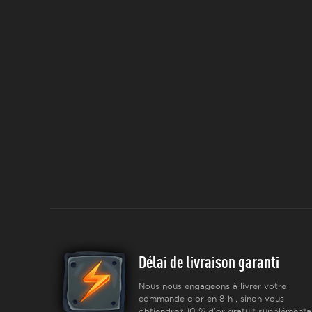
Délai de livraison garanti
Nous nous engageons à livrer votre
commande d'or en 8 h , sinon vous
obtiendrez 10 % d'or gratuit supplémentai