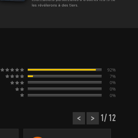
les révélerons à des tiers.
92%
7%
0%
0%
0%
<
>
1
/ 12