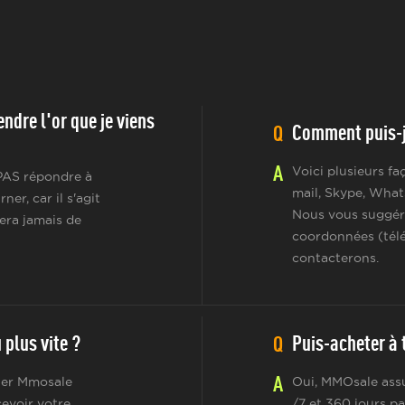
ndre l'or que je viens
Comment puis-j
Q
A
Voici plusieurs f
 PAS répondre à
mail, Skype, What
r, car il s'agit
Nous vous suggér
era jamais de
coordonnées (télé
contacterons.
plus vite ?
Puis-acheter à t
Q
A
cter Mmosale
Oui, MMOsale assu
cevoir votre
/7 et 360 jours pa