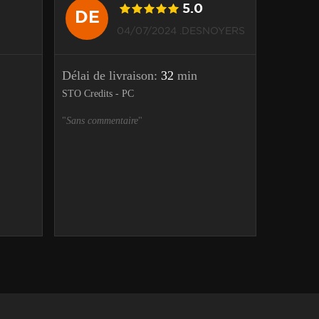
5.0
DE
CE
04/07/2024 .DESNOYERS
Délai de livraison:
32
min
Délai de
STO Credits - PC
STO Credi
"
Sans commentaire
"
"
Sans com