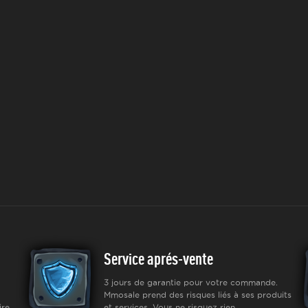
Service aprés-vente
3 jours de garantie pour votre commande.
Mmosale prend des risques liés à ses produits
re.
et services. Vous ne risquez rien.