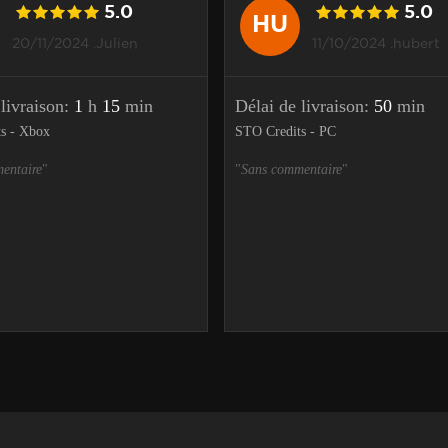
5.0
5.0
HU
20/11/2024 .Julien
11/10/2024 .hubert
 livraison:
1
h
15
min
Délai de livraison:
50
min
s - Xbox
STO Credits - PC
entaire
"
"
Sans commentaire
"