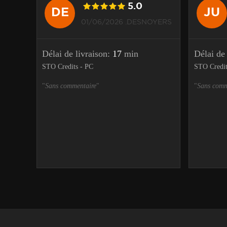
5.0
DE
JU
01/06/2026 .DESNOYERS
Délai de livraison:
17
min
Délai de
STO Credits - PC
STO Credit
"
Sans commentaire
"
"
Sans comm