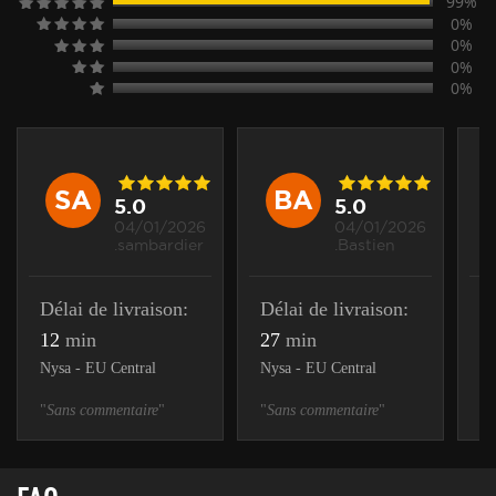
99%
0%
0%
0%
0%
SA
BA
5.0
5.0
04/01/2026
04/01/2026
.sambardier
.Bastien
Délai de livraison:
Délai de livraison:
D
12
min
27
min
5
Nysa - EU Central
Nysa - EU Central
Ny
"
Sans commentaire
"
"
Sans commentaire
"
"
S