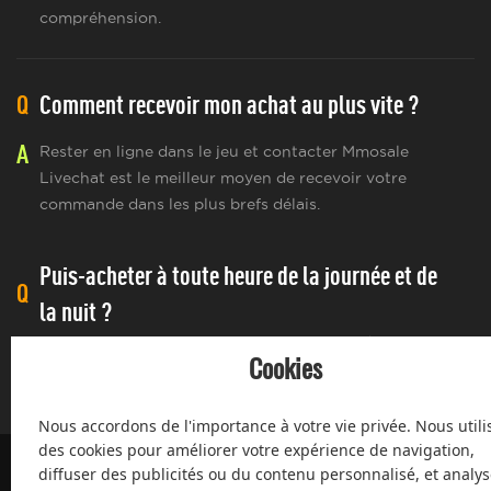
compréhension.
Q
Comment recevoir mon achat au plus vite ?
A
Rester en ligne dans le jeu et contacter Mmosale
Livechat est le meilleur moyen de recevoir votre
commande dans les plus brefs délais.
Puis-acheter à toute heure de la journée et de
Q
la nuit ?
A
Oui, MMOsale assure un service 24 heures /24, 7 jours
Cookies
/7 et 360 jours par an.
Nous accordons de l'importance à votre vie privée. Nous utili
des cookies pour améliorer votre expérience de navigation,
diffuser des publicités ou du contenu personnalisé, et analys