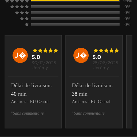
99%
0%
0%
0%
0%
J�
J�
5.0
5.0
30/12/2025
28/06/2025
.Jérémy
.Jérémy
Délai de livraison:
Délai de livraison:
D
40
min
38
min
1
Arcturus - EU Central
Arcturus - EU Central
Or
"
Sans commentaire
"
"
Sans commentaire
"
"
S