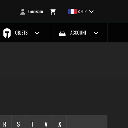
Connexion
€ EUR
OBJETS
ACCOUNT
R
S
T
V
X