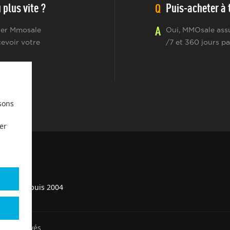
plus vite ?
Puis-acheter à t
Q
A
cter Mmosale
Oui, MMOsale assu
cevoir votre
/7 et 360 jours pa
sons
er
service depuis 2004
its réservés