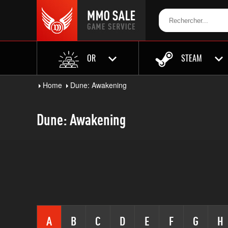
OR
STEAM
Home
Dune: Awakening
Dune: Awakening
A
B
C
D
E
F
G
H