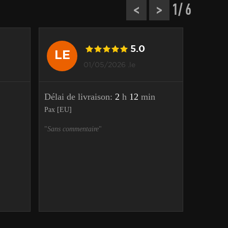
<
>
1
/ 6
5.0
LE
LE
01/05/2026 .le
Délai de livraison:
2
h
12
min
Délai de
Pax [EU]
Pax [EU]
"
Sans commentaire
"
"
Sans com