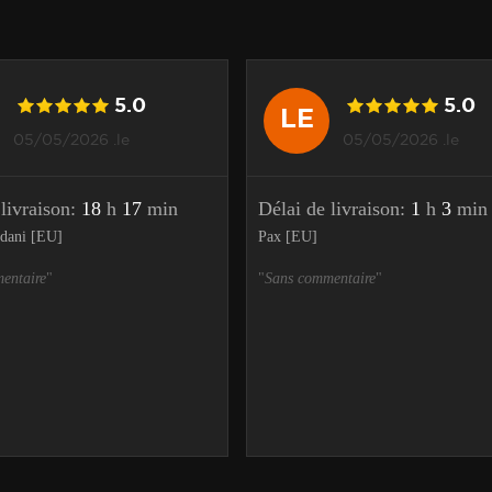
5.0
5.0
LE
05/05/2026 .le
05/05/2026 .le
 livraison:
18
h
17
min
Délai de livraison:
1
h
3
min
idani [EU]
Pax [EU]
entaire
"
"
Sans commentaire
"