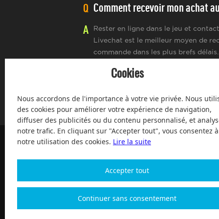
Comment recevoir mon achat au 
Q
A
Rester en ligne dans le jeu et conta
Livechat est le meilleur moyen de re
commande dans les plus brefs délais.
Cookies
Nous accordons de l'importance à votre vie privée. Nous utili
des cookies pour améliorer votre expérience de navigation,
diffuser des publicités ou du contenu personnalisé, et analys
notre trafic. En cliquant sur "Accepter tout", vous consentez à
notre utilisation des cookies.
Lire la suite
Accepter tout
100% de clients satisfaits, service après-vente, à votre 
Continuer sans consentement
Copyright 2004-2026, Magic Digital co., Limited Tous dro