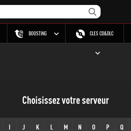
BOOSTING
CLES CD&DLC
Choisissez votre serveur
I
J
K
L
M
N
O
P
Q