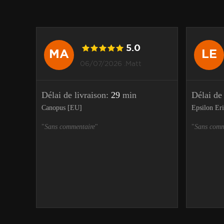
5.0
MA
LE
06/07/2026 .Matt
n
Délai de livraison:
29
min
Délai de
Canopus [EU]
Epsilon Er
"
Sans commentaire
"
"
Sans comm