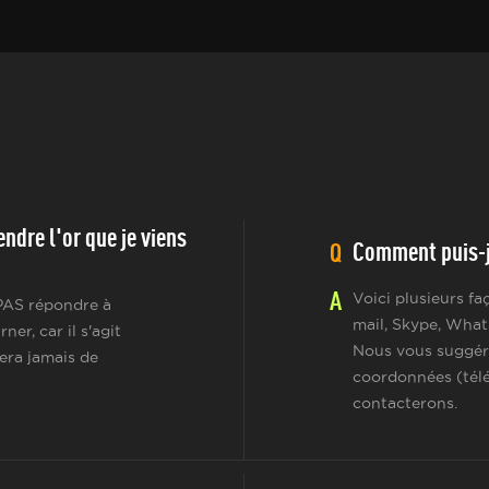
ndre l'or que je viens
Comment puis-j
Q
A
Voici plusieurs f
 PAS répondre à
mail, Skype, What
r, car il s'agit
Nous vous suggér
era jamais de
coordonnées (télé
contacterons.