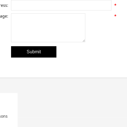
ress:
*
age:
*
sons