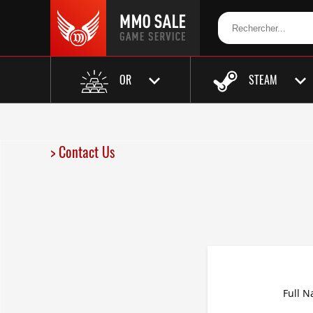
OR
STEAM
> Contact Us
Full 