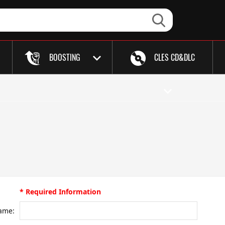
BOOSTING
CLES CD&DLC
* Required Information
Name: