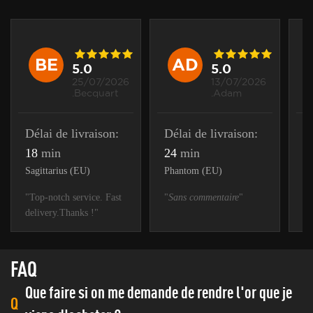
BE
AD
5.0
5.0
25/07/2026
13/07/2026
.Becquart
.Adam
Délai de livraison:
Délai de livraison:
D
18
min
24
min
1
Sagittarius (EU)
Phantom (EU)
Sp
"Top-notch service. Fast
"
Sans commentaire
"
"
S
delivery.Thanks !"
FAQ
Que faire si on me demande de rendre l'or que je
Q