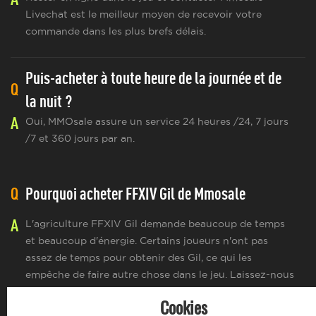
Livechat est le meilleur moyen de recevoir votre
commande dans les plus brefs délais.
Puis-acheter à toute heure de la journée et de
Q
la nuit ?
A
Oui, MMOsale assure un service 24 heures /24, 7 jours
/7 et 360 jours par an.
Q
Pourquoi acheter FFXIV Gil de Mmosale
A
L'agriculture FFXIV Gil demande beaucoup de temps
et beaucoup d'énergie. Certains joueurs n'ont pas
assez de temps pour obtenir des Gil, ce qui les
empêche de faire autre chose dans le jeu. Laissez-nous
vous aider dans votre voyage de jeu en vous
Cookies
fournissant des Gil bon marché et livrés rapidement.