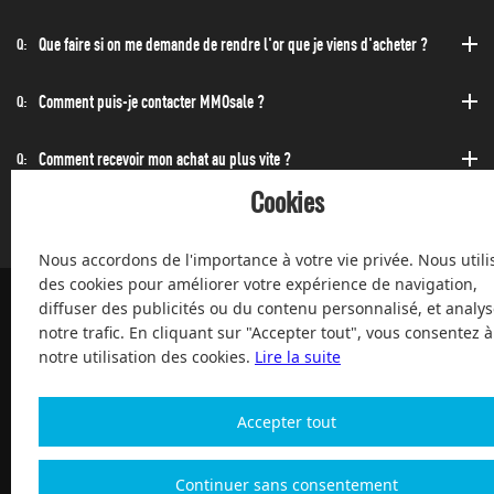
Que faire si on me demande de rendre l'or que je viens d'acheter ?
Q:
Comment puis-je contacter MMOsale ?
Q:
Comment recevoir mon achat au plus vite ?
Q:
Cookies
Puis-acheter à toute heure de la journée et de la nuit ?
Q:
Nous accordons de l'importance à votre vie privée. Nous utili
des cookies pour améliorer votre expérience de navigation,
diffuser des publicités ou du contenu personnalisé, et analys
notre trafic. En cliquant sur "Accepter tout", vous consentez à
100% de clients satisfaits, service après-vente, à votre service
notre utilisation des cookies.
Lire la suite
depuis 2004
Accepter tout
Continuer sans consentement