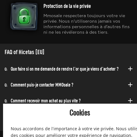
Protection de la vie privée
Mmosale respectera toujours votre vie
privée. Nous n'utiliserons jamais vos
informations personnelles à d'autres fins
ni ne les révélerons à des tiers.
FAQ of Hicetas [EU]
Que faire si on me demande de rendre l'or que je viens d'acheter ?
Q:
Comment puis-je contacter MMOsale ?
Q:
Comment recevoir mon achat au plus vite ?
Q:
Cookies
Puis-acheter à toute heure de la journée et de la nuit ?
Q:
Nous accordons de l'importance à votre vie privée. Nous utili
des cookies pour améliorer votre expérience de navigation,