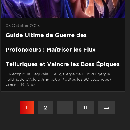
05 October 2025
Guide Ultime de Guerre des
Profondeurs : Maîtriser les Flux
Telluriques et Vaincre les Boss Épiques
I. Mécanique Centrale : Le Système de Flux d’Énergie
Tellurique Cycle Dynamique (toutes les 90 secondes)
graph LR &nb...
Posts
1
2
…
11
navigation