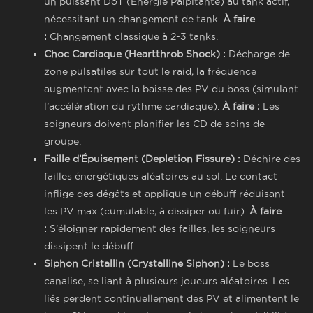
un puissant DoT (Énergie Palpitante) au tank actif,
nécessitant un changement de tank.
À faire
:
Changement classique à 2-3 tanks.
Choc Cardiaque (Heartthrob Shock) :
Décharge de
zone pulsatiles sur tout le raid, la fréquence
augmentant avec la baisse des PV du boss (simulant
l’accélération du rythme cardiaque).
À faire :
Les
soigneurs doivent planifier les CD de soins de
groupe.
Faille d’Épuisement (Depletion Fissure) :
Déchire des
failles énergétiques aléatoires au sol. Le contact
inflige des dégâts et applique un débuff réduisant
les PV max (cumulable, à dissiper ou fuir).
À faire
:
S’éloigner rapidement des failles, les soigneurs
dissipent le débuff.
Siphon Cristallin (Crystalline Siphon) :
Le boss
canalise, se liant à plusieurs joueurs aléatoires. Les
liés perdent continuellement des PV et alimentent le