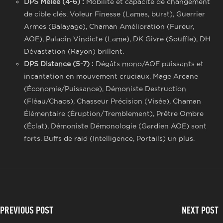
DPS Mêlée (4-6) :
Mobilité et capacité de changement
de cible clés. Voleur Finesse (Lames, burst), Guerrier
Armes (Balayage), Chaman Amélioration (Fureur,
AOE), Paladin Vindicte (Lame), DK Givre (Souffle), DH
Dévastation (Rayon) brillent.
DPS Distance (5-7) :
Dégâts mono/AOE puissants et
incantation en mouvement cruciaux. Mage Arcane
(Économie/Puissance), Démoniste Destruction
(Fléau/Chaos), Chasseur Précision (Visée), Chaman
Élémentaire (Éruption/Tremblement), Prêtre Ombre
(Éclat), Démoniste Démonologie (Gardien AOE) sont
forts. Buffs de raid (Intelligence, Portails) un plus.
PREVIOUS POST
NEXT POST