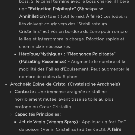
boss. Si le canal termine avec le boss chargé, il libère
une
“Extinction Palpitante” (Shockpulse
Annihilation)
tuant tout le raid.
À faire :
Les joueurs
liés doivent courir vers des “Stabilisateurs
Cristallins” activés en bordure de zone pour rompre
le lien et interrompre la charge. Réaction rapide et
chemin clair nécessaires.
Héroïque/Mythique+ :
“Résonance Palpitante”
(Pulsating Resonance)
– Augmente le nombre et la
mobilité des Failles d’Épuisement. Peut augmenter le
nombre de cibles du Siphon.
Arachnéia Épine-de-Cristal (Crystalspine Arachneia)
Contexte :
Une immense araignée cristalline
horriblement mutée, ayant tissé sa toile au plus
profond du Cœur Cristallin.
Capacités Principales :
Jet de Venin (Venom Spray) :
Applique un fort DoT
de poison (Venin Cristallisé) au tank actif.
À faire