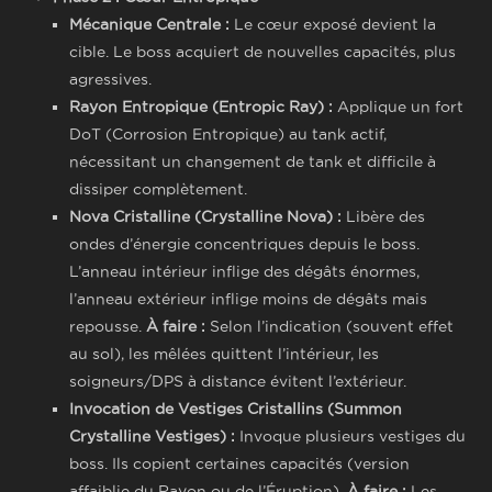
Mécanique Centrale :
Le cœur exposé devient la
cible. Le boss acquiert de nouvelles capacités, plus
agressives.
Rayon Entropique (Entropic Ray) :
Applique un fort
DoT (Corrosion Entropique) au tank actif,
nécessitant un changement de tank et difficile à
dissiper complètement.
Nova Cristalline (Crystalline Nova) :
Libère des
ondes d’énergie concentriques depuis le boss.
L’anneau intérieur inflige des dégâts énormes,
l’anneau extérieur inflige moins de dégâts mais
repousse.
À faire :
Selon l’indication (souvent effet
au sol), les mêlées quittent l’intérieur, les
soigneurs/DPS à distance évitent l’extérieur.
Invocation de Vestiges Cristallins (Summon
Crystalline Vestiges) :
Invoque plusieurs vestiges du
boss. Ils copient certaines capacités (version
affaiblie du Rayon ou de l’Éruption).
À faire :
Les