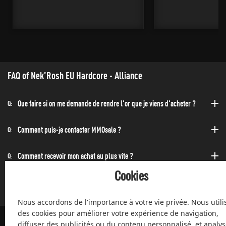
FAQ of Nek’Rosh EU Hardcore - Alliance
Que faire si on me demande de rendre l'or que je viens d'acheter ?
Q:
Comment puis-je contacter MMOsale ?
Q:
Comment recevoir mon achat au plus vite ?
Q:
Cookies
Puis-acheter à toute heure de la journée et de la nuit ?
Q:
Nous accordons de l'importance à votre vie privée. Nous utili
des cookies pour améliorer votre expérience de navigation,
diffuser des publicités ou du contenu personnalisé, et analys