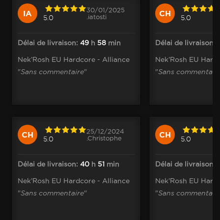
30/01/2025
IA
CH
.iatosti
5.0
5.0
Délai de livraison:
49
h
58
min
Délai de livraison:
1
Nek’Rosh EU Hardcore - Alliance
Nek’Rosh EU Hardc
"
Sans commentaire
"
"
Sans commentair
25/12/2024
CH
CH
.Christophe
5.0
5.0
Délai de livraison:
40
h
51
min
Délai de livraison:
Nek’Rosh EU Hardcore - Alliance
Nek’Rosh EU Hardc
"
Sans commentaire
"
"
Sans commentair