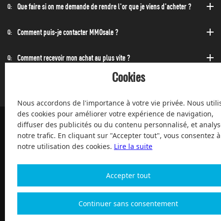
Que faire si on me demande de rendre l'or que je viens d'acheter ?
Q:
Comment puis-je contacter MMOsale ?
Q:
Comment recevoir mon achat au plus vite ?
Q:
Cookies
Puis-acheter à toute heure de la journée et de la nuit ?
Q:
Nous accordons de l'importance à votre vie privée. Nous utili
des cookies pour améliorer votre expérience de navigation,
diffuser des publicités ou du contenu personnalisé, et analys
notre trafic. En cliquant sur "Accepter tout", vous consentez à
100% de clients satisfaits, service après-vente, à votre service
notre utilisation des cookies.
Lire la suite
depuis 2004
Accepter tout
Continuer sans consentement
Copyright 2004-2026, Magic Digital co., Limited Tous droits
réservés