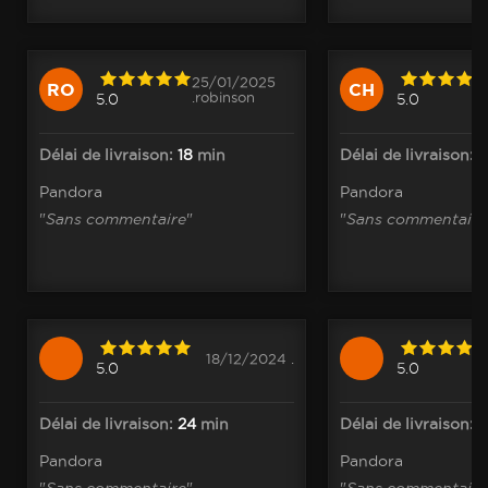
25/01/2025
RO
CH
.robinson
5.0
5.0
Délai de livraison:
18
min
Délai de livraison:
4
Pandora
Pandora
"
Sans commentaire
"
"
Sans commentaire
18/12/2024 .
5.0
5.0
Délai de livraison:
24
min
Délai de livraison:
1
Pandora
Pandora
"
Sans commentaire
"
"
Sans commentaire