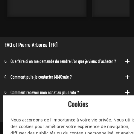
FAQ of Pierre Arborea [FR]
Que faire si on me demande de rendre l'or que je viens d'acheter ?
Q:
Comment puis-je contacter MMOsale ?
Q:
Comment recevoir mon achat au plus vite ?
Q:
Cookies
Puis-acheter à toute heure de la journée et de la nuit ?
Q:
Nous accordons de l'importance à votre vie privée. Nous utili
des cookies pour améliorer votre expérience de navigation,
diffuser des publicités ou du contenu personnalisé, et analys