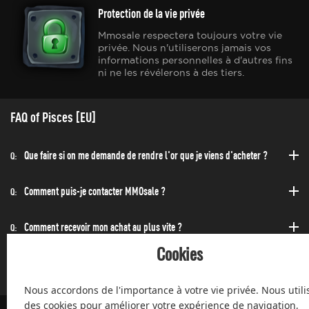
Protection de la vie privée
Mmosale respectera toujours votre vie
privée. Nous n'utiliserons jamais vos
informations personnelles à d'autres fins
ni ne les révélerons à des tiers.
FAQ of Pisces [EU]
Que faire si on me demande de rendre l'or que je viens d'acheter ?
Q:
Comment puis-je contacter MMOsale ?
Q:
Comment recevoir mon achat au plus vite ?
Q:
Cookies
Puis-acheter à toute heure de la journée et de la nuit ?
Q:
Nous accordons de l'importance à votre vie privée. Nous utili
des cookies pour améliorer votre expérience de navigation,