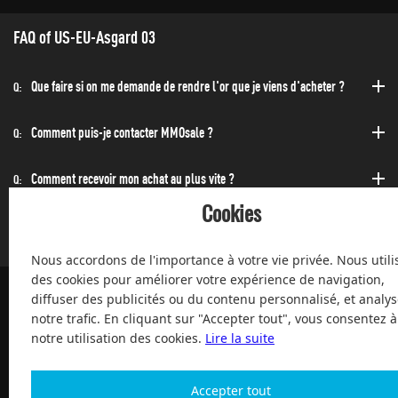
FAQ of US-EU-Asgard 03
Que faire si on me demande de rendre l'or que je viens d'acheter ?
Q:
Comment puis-je contacter MMOsale ?
Q:
Comment recevoir mon achat au plus vite ?
Q:
Cookies
Puis-acheter à toute heure de la journée et de la nuit ?
Q:
Nous accordons de l'importance à votre vie privée. Nous utili
des cookies pour améliorer votre expérience de navigation,
diffuser des publicités ou du contenu personnalisé, et analys
notre trafic. En cliquant sur "Accepter tout", vous consentez à
100% de clients satisfaits, service après-vente, à votre service
notre utilisation des cookies.
Lire la suite
depuis 2004
Accepter tout