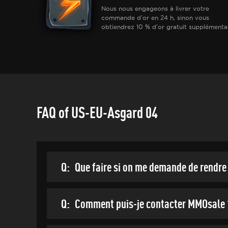
Nous nous engageons à livrer votre
commande d'or en 24 h, sinon vous
obtiendrez 10 % d'or gratuit supplémentai
FAQ of US-EU-Asgard 04
Q:
Que faire si on me demande de rendre 
Q:
Comment puis-je contacter MMOsale 