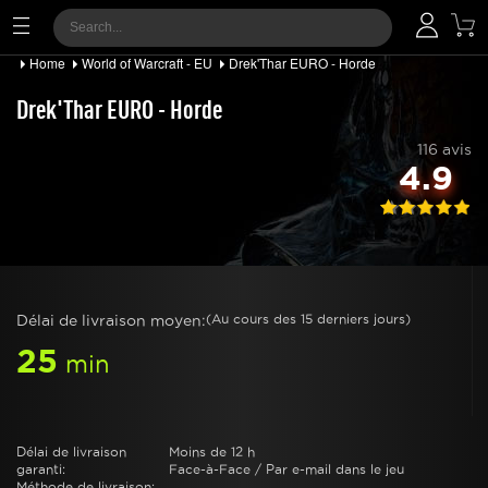
Home
World of Warcraft - EU
Drek'Thar EURO - Horde
Drek'Thar EURO - Horde
116 avis
4.9
Délai de livraison moyen:
(Au cours des 15 derniers jours)
25
min
Délai de livraison
Moins de 12 h
garanti:
Face-à-Face / Par e-mail dans le jeu
Méthode de livraison: