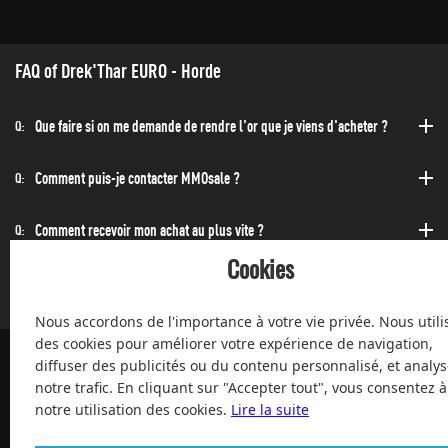
FAQ of Drek'Thar EURO - Horde
Que faire si on me demande de rendre l'or que je viens d'acheter ?
Q:
Comment puis-je contacter MMOsale ?
Q:
Comment recevoir mon achat au plus vite ?
Q:
Cookies
Puis-acheter à toute heure de la journée et de la nuit ?
Q:
Nous accordons de l'importance à votre vie privée. Nous utili
des cookies pour améliorer votre expérience de navigation,
diffuser des publicités ou du contenu personnalisé, et analys
notre trafic. En cliquant sur "Accepter tout", vous consentez à
100% de clients satisfaits, service après-vente, à votre service
notre utilisation des cookies.
Lire la suite
depuis 2004