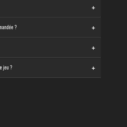
+
+
mmandée ?
+
+
e jeu ?