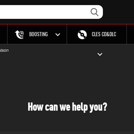
BOOSTING
CLES CD&DLC
aison
How can we help you?